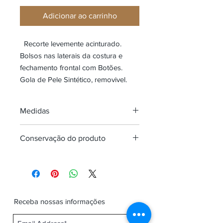
Adicionar ao carrinho
Recorte levemente acinturado.
Bolsos nas laterais da costura e
fechamento frontal com Botões.
Gola de Pele Sintético, removivel.
Medidas
PP
P
M
G
GG
Conservação do produto
Circ.
87-
93-
98-
106-
110-
Proibido lavar em máquina
busto
92
97
105
109
115
Não usar alvejante a base de cloro
(em
Passar no máximo a 110ºC
cm)
Não secar em tambor.
Receba nossas informações
Lavar somente a seco.
Circ.
65-
69-
81-
90-
103-