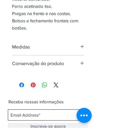
Forro acetinado liso.
Pregas na frente e nas costas.
Bolsos e fechamento frontais com
botões.
Medidas
veste uma
PP
P
M
G
Conservação do produto
mulher...
CIRC.BUSTO
87-
93-
98-
106-
Proibido lavar em máquina
92
97
105
109
Não usar alvejante a base de cloro
Passar no máximo a 110ºC
CIRC.CINTURA
65-
69-
81-
90-
Não secar em tambor.
Receba nossas informações
68
80
89
102
Lavar somente a seco.
Inscreva-se agora