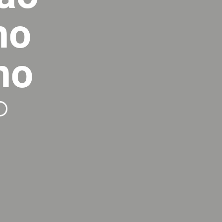
no
no