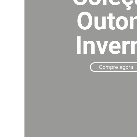
Outo
Inver
Compre agora