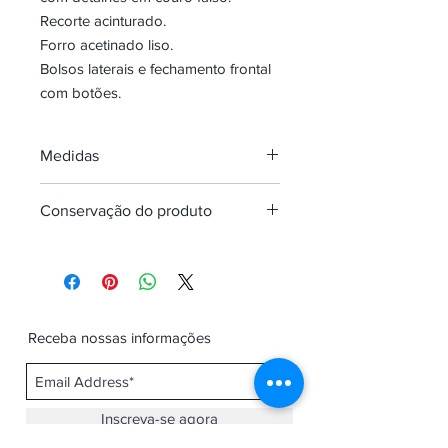
Recorte acinturado.
Forro acetinado liso.
Bolsos laterais e fechamento frontal
com botões.
Medidas
veste uma
PP
P
M
G
Conservação do produto
mulher...
CIRC.BUSTO
X
87-
93-
98-
Proibido lavar em máquina
92
97
105
Não usar alvejante a base de cloro
Passar no máximo a 110ºC
CIRC.CINTURA
X
65-
69-
81-
Não secar em tambor.
Receba nossas informações
68
80
89
Lavar somente a seco.
Inscreva-se agora