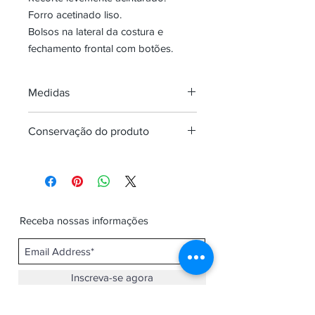
Forro acetinado liso.
Bolsos na lateral da costura e
fechamento frontal com botões.
Medidas
veste uma
PP
P
M
G
Conservação do produto
mulher...
CIRC.BUSTO
87-
93-
98-
106-
Proibido lavar em máquina
92
97
105
109
Não usar alvejante a base de cloro
Passar no máximo a 110ºC
CIRC.CINTURA
65-
69-
81-
90-
Não secar em tambor.
Receba nossas informações
68
80
89
102
Lavar somente a seco.
Inscreva-se agora